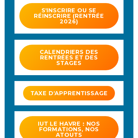
S'INSCRIRE OU SE
RÉINSCRIRE (RENTRÉE
2026)
CALENDRIERS DES
RENTRÉES ET DES
STAGES
TAXE D'APPRENTISSAGE
IUT LE HAVRE : NOS
FORMATIONS, NOS
ATOUTS