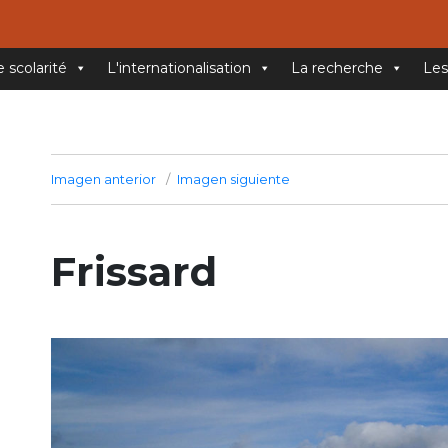
e scolarité
L'internationalisation
La recherche
Les
Imagen anterior
Imagen siguiente
Frissard