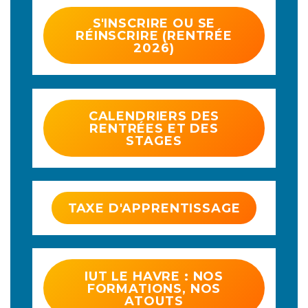
S'INSCRIRE OU SE
RÉINSCRIRE (RENTRÉE
2026)
CALENDRIERS DES
RENTRÉES ET DES
STAGES
TAXE D'APPRENTISSAGE
IUT LE HAVRE : NOS
FORMATIONS, NOS
ATOUTS