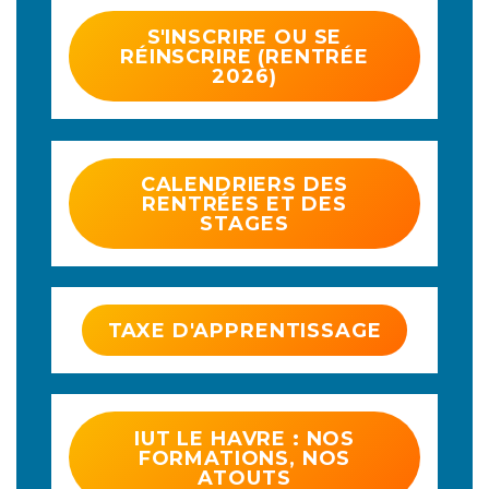
S'INSCRIRE OU SE
RÉINSCRIRE (RENTRÉE
2026)
CALENDRIERS DES
RENTRÉES ET DES
STAGES
TAXE D'APPRENTISSAGE
IUT LE HAVRE : NOS
FORMATIONS, NOS
ATOUTS