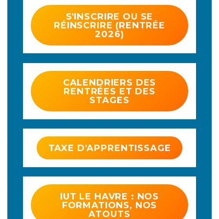
S'INSCRIRE OU SE
RÉINSCRIRE (RENTRÉE
2026)
CALENDRIERS DES
RENTRÉES ET DES
STAGES
TAXE D'APPRENTISSAGE
IUT LE HAVRE : NOS
FORMATIONS, NOS
ATOUTS