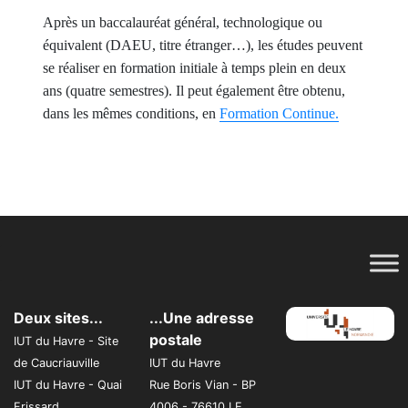
Après un baccalauréat général, technologique ou
équivalent (DAEU, titre étranger…), les études peuvent
se réaliser en formation initiale à temps plein en deux
ans (quatre semestres). Il peut également être obtenu,
dans les mêmes conditions, en
Formation Continue
.
Deux sites...
...Une adresse
postale
IUT du Havre - Site
de Caucriauville
IUT du Havre
IUT du Havre - Quai
Rue Boris Vian - BP
Frissard
4006 - 76610 LE